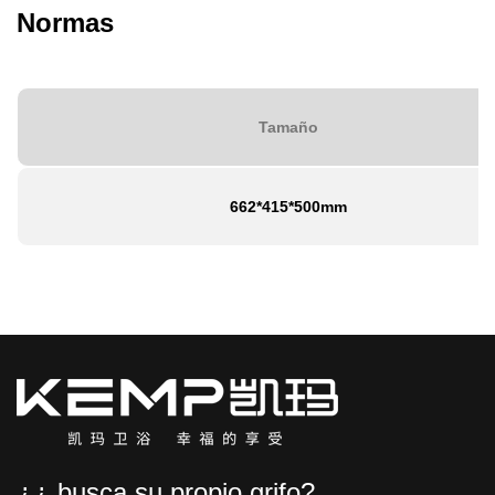
Normas
Tamaño
662*415*500mm
¿¿ busca su propio grifo?