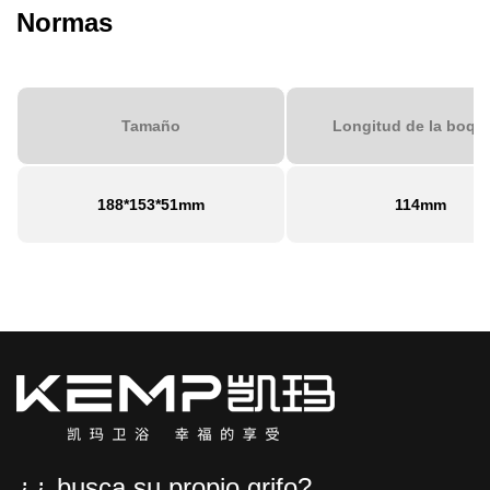
Normas
Tamaño
Longitud de la boqui
188*153*51mm
114mm
¿¿ busca su propio grifo?