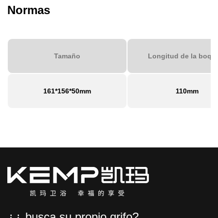
Normas
Tamaño
Longitud de la boqui
161*156*50mm
110mm
¿¿ busca su propio grifo?